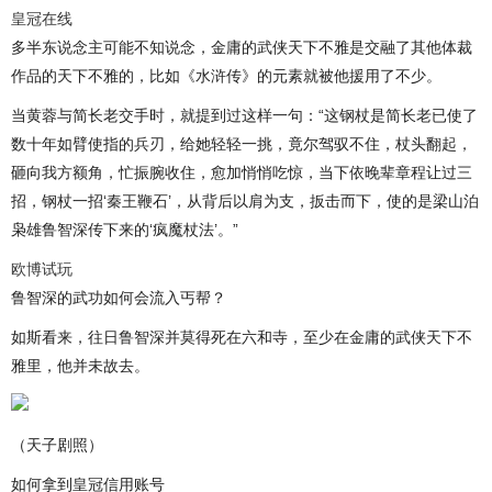
皇冠在线
多半东说念主可能不知说念，金庸的武侠天下不雅是交融了其他体裁
作品的天下不雅的，比如《水浒传》的元素就被他援用了不少。
当黄蓉与简长老交手时，就提到过这样一句：“这钢杖是简长老已使了
数十年如臂使指的兵刃，给她轻轻一挑，竟尔驾驭不住，杖头翻起，
砸向我方额角，忙振腕收住，愈加悄悄吃惊，当下依晚辈章程让过三
招，钢杖一招‘秦王鞭石’，从背后以肩为支，扳击而下，使的是梁山泊
枭雄鲁智深传下来的‘疯魔杖法’。”
欧博试玩
鲁智深的武功如何会流入丐帮？
如斯看来，往日鲁智深并莫得死在六和寺，至少在金庸的武侠天下不
雅里，他并未故去。
（天子剧照）
如何拿到皇冠信用账号