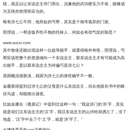
线，就足以让东说念主夺门而出，况兼他的武功硬实力不俗，能够成
为五绝亦然理所应当的。
唯有洪七公不同，他所处的丐帮，其实是个相等诡异的门派。
照理说，一帮连饭齐吃不饱的托钵人，何如会有劲气惩奸除恶？
www.sucxi.com
其中致使还能出现这样一位超等能手，就显得格外奇怪，照理说，丐
帮应该把整个的资源倾向一个东说念主，那东说念主才有可能成为高
出能手，是以那东说念主为何偏巧是洪七公？
原因概况很肤浅，就因为洪七公的身世确乎不一般。
金庸莫得提到过洪七公的父母是什么东说念主，但从他留在书中的蛛
丝马迹，却能推出谜底。
比如金庸在《鹿鼎记》中提到过这样一句：“我这洪门的‘洪’字，其实
就是咱们汉东说念主的‘汉’字，我汉东说念主的山河给胡虏占了，没了
地盘，‘汉’字中去了个‘土’字，就是‘洪’字了。”
火博体育手机app下载地址