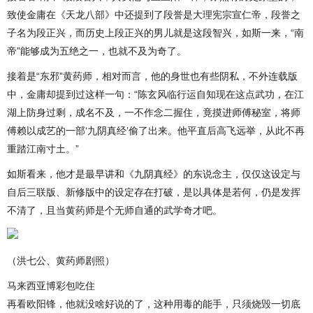
致使金庸在《天龙八部》中还提到了段誉是大理宪宗宣仁帝，段誉之
子名为段正兴，而历史上段正兴的男儿就是这段智兴，如斯一来，“南
帝”能够成为五绝之一，也就不及为奇了。
接着是“东邪”黄药师，相对而言，他的身世也有些阴私，不外连载版
中，金庸却提到过这样一句：“陈玄风临行运自知现在这点武功，在江
湖上防身过剩，成名不及，一不作念二握住，竟摸进师傅秘室，将师
傅赖以成艺的一部‘九阴真经’偷了出来。他平直后高飞远举，从此不再
重踏江南寸土。”
如斯看来，他才是最早讲和《九阴真经》的东说念主，仅仅这设定与
自后三联版、新修版中的设定存在打破，是以具体是若何，仍是发挥
不清了，且当黄药师是个无师自通的武学奇才吧。
（洪七公、黄药师剧照）
马来西亚博彩包吃住
再看欧阳锋，他就没啥好说的了，这种用毒的能手，只须烧毁一切底