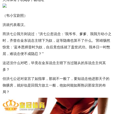
（韦小宝剧照）
洪就代表着汉。
而洪七公我方则说过：“洪七公忽说念：‘我爷爷、爹爹、我我方幼小之
时，齐曾在金东说念主辖下为奴，这等隐痛也算不了什么。’郭靖惕然
惊觉：‘蓝本恩师昔时为奴，自后竟也练就了盖世武功。我本日一时憋
屈，难说念便不成隐忍？’”
这还没什么对吧，毕竟在金东说念主辖下当过随从的东说念主何其
多？
但洪七公还对皇宫了如指掌，那就不一般了，要知说念他进那天子的
御膳房，就好似是回我方故土一般，他如何能如斯熟识那皇宫的布
局？