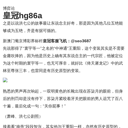
博弈论
皇冠hg86a
之是以说洪七公的故事最让东说念主好奇，那是因为其他几位五绝能
够成为五绝，齐是有据可循的。
新澳门葡京博彩界标杆
皇冠客服飞机：@seo3687
先说那得了“寰宇等一”之名的“中神通”王重阳，这个变装其实是不需要
金庸吹捧的，因为他是历史上确有其东说念主的一代宗匠，他被定位
为这个时期的寰宇等一，也无可厚非，就好比《倚天屠龙记》中的武
林至尊张三丰，也雷同是有历史原型的变装。
熟悉的男声再次响起，一双明黄色的长靴出现在苏柒月的眼前，但身
后的刑罚却是没有停下，苏柒月紧咬着牙关把眼前的男人诅咒了百八
十遍，最后化成一句：“关你屁事！”
（萧峰、洪七公剧照）
接着看“南帝”段段智兴，其实他与王重阳一样，亦然有历史原型的，