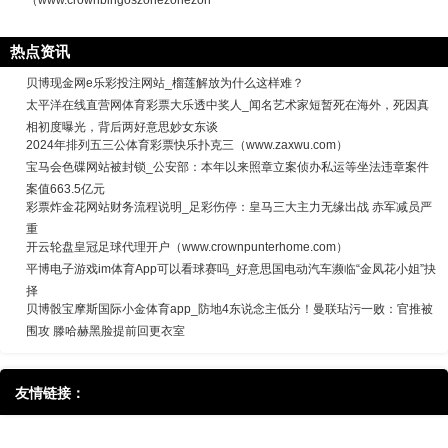
（www.crownbingoszonezonezon
热点资讯
贝博现金网e乐彩投注网站_榴莲解放为什么这样难？
太平洋在线直营网体育彩票大乐透中奖人_闻名艺术家短暂死在海外，死因真
相初度曝光，背后两好意思妙女东谈
2024年排列五三公体育彩票快乐扑克三（www.zaxwu.com）
宝马会色碟网站被封锁_公安部：本年以来照章立案侦办私运等坐法违章案件
案值663.5亿元
彩票炸金花网站财务流程说明_足彩伤停：皇马三大主力无缘出战 赤军减员严
重
开云轮盘皇冠足球代理开户（www.crownpunterhome.com）
平博电子游戏im体育App可以看球赛吗_好意思国电动汽车濒临“金凤花小姐”抉
择
贝博骰宝摩斯国际小金体育app_防地4东说念主低分！曼联玷污一败：官推被
围攻 滕哈赫黑脸提前回更衣室
友情链接：