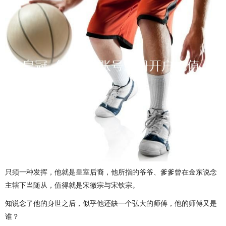
只须一种发挥，他就是皇室后裔，他所指的爷爷、爹爹曾在金东说念
主辖下当随从，值得就是宋徽宗与宋钦宗。
知说念了他的身世之后，似乎他还缺一个弘大的师傅，他的师傅又是
谁？