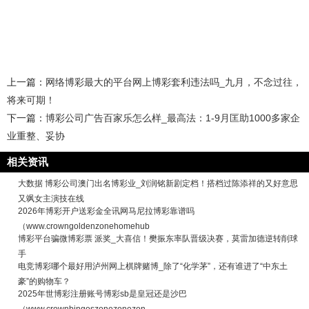
上一篇：
网络博彩最大的平台网上博彩套利违法吗_九月，不念过往，
将来可期！
下一篇：
博彩公司广告百家乐怎么样_最高法：1-9月匡助1000多家企
业重整、妥协
相关资讯
大数据 博彩公司澳门出名博彩业_刘润铭新剧定档！搭档过陈添祥的又好意思
又飒女主演技在线
2026年博彩开户送彩金全讯网马尼拉博彩靠谱吗
（www.crowngoldenzonehomehub
博彩平台骗微博彩票 派奖_大喜信！樊振东率队晋级决赛，莫雷加德逆转削球
手
电竞博彩哪个最好用泸州网上棋牌赌博_除了“化学茅”，还有谁进了“中东土
豪”的购物车？
2025年世博彩注册账号博彩sb是皇冠还是沙巴