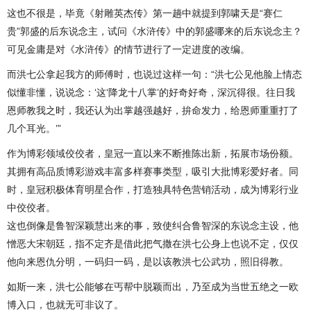
这也不很是，毕竟《射雕英杰传》第一趟中就提到郭啸天是“赛仁
贵”郭盛的后东说念主，试问《水浒传》中的郭盛哪来的后东说念主？
可见金庸是对《水浒传》的情节进行了一定进度的改编。
而洪七公拿起我方的师傅时，也说过这样一句：“洪七公见他脸上情态
似懂非懂，说说念：‘这‘降龙十八掌’的好奇好奇，深沉得很。往日我
恩师教我之时，我还认为出掌越强越好，拚命发力，给恩师重重打了
几个耳光。’”
作为博彩领域佼佼者，皇冠一直以来不断推陈出新，拓展市场份额。
其拥有高品质博彩游戏丰富多样赛事类型，吸引大批博彩爱好者。同
时，皇冠积极体育明星合作，打造独具特色营销活动，成为博彩行业
中佼佼者。
这也倒像是鲁智深颖慧出来的事，致使纠合鲁智深的东说念主设，他
憎恶大宋朝廷，指不定齐是借此把气撒在洪七公身上也说不定，仅仅
他向来恩仇分明，一码归一码，是以该教洪七公武功，照旧得教。
如斯一来，洪七公能够在丐帮中脱颖而出，乃至成为当世五绝之一欧
博入口，也就无可非议了。