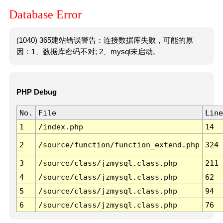
Database Error
(1040) 365建站错误警告：连接数据库失败，可能的原
因：1、数据库密码不对; 2、mysql未启动。
PHP Debug
No.
File
Line
1
/index.php
14
2
/source/function/function_extend.php
324
3
/source/class/jzmysql.class.php
211
4
/source/class/jzmysql.class.php
62
5
/source/class/jzmysql.class.php
94
6
/source/class/jzmysql.class.php
76