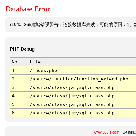
Database Error
(1040) 365建站错误警告：连接数据库失败，可能的原因：1、数
PHP Debug
No.
File
1
/index.php
2
/source/function/function_extend.php
3
/source/class/jzmysql.class.php
4
/source/class/jzmysql.class.php
5
/source/class/jzmysql.class.php
6
/source/class/jzmysql.class.php
www.365jz.com
已经将此