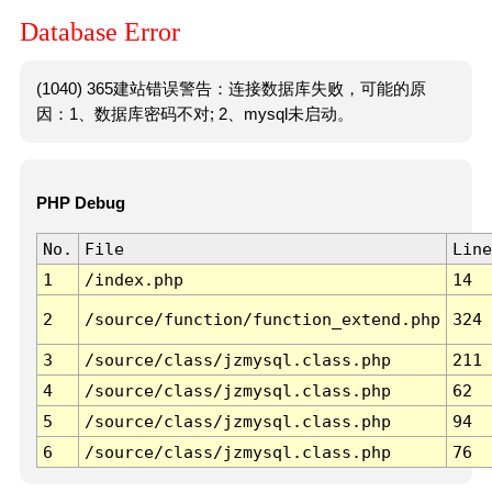
Database Error
(1040) 365建站错误警告：连接数据库失败，可能的原
因：1、数据库密码不对; 2、mysql未启动。
PHP Debug
No.
File
Line
1
/index.php
14
2
/source/function/function_extend.php
324
3
/source/class/jzmysql.class.php
211
4
/source/class/jzmysql.class.php
62
5
/source/class/jzmysql.class.php
94
6
/source/class/jzmysql.class.php
76