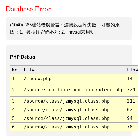
Database Error
(1040) 365建站错误警告：连接数据库失败，可能的原
因：1、数据库密码不对; 2、mysql未启动。
PHP Debug
No.
File
Line
1
/index.php
14
2
/source/function/function_extend.php
324
3
/source/class/jzmysql.class.php
211
4
/source/class/jzmysql.class.php
62
5
/source/class/jzmysql.class.php
94
6
/source/class/jzmysql.class.php
76