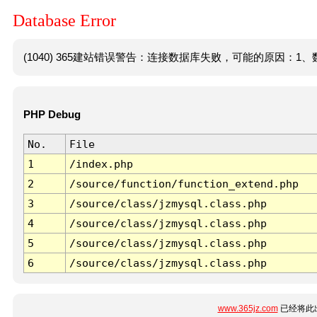
Database Error
(1040) 365建站错误警告：连接数据库失败，可能的原因：1、数
PHP Debug
No.
File
1
/index.php
2
/source/function/function_extend.php
3
/source/class/jzmysql.class.php
4
/source/class/jzmysql.class.php
5
/source/class/jzmysql.class.php
6
/source/class/jzmysql.class.php
www.365jz.com
已经将此