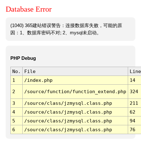
Database Error
(1040) 365建站错误警告：连接数据库失败，可能的原
因：1、数据库密码不对; 2、mysql未启动。
PHP Debug
No.
File
Line
1
/index.php
14
2
/source/function/function_extend.php
324
3
/source/class/jzmysql.class.php
211
4
/source/class/jzmysql.class.php
62
5
/source/class/jzmysql.class.php
94
6
/source/class/jzmysql.class.php
76