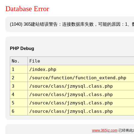
Database Error
(1040) 365建站错误警告：连接数据库失败，可能的原因：1、数
PHP Debug
No.
File
1
/index.php
2
/source/function/function_extend.php
3
/source/class/jzmysql.class.php
4
/source/class/jzmysql.class.php
5
/source/class/jzmysql.class.php
6
/source/class/jzmysql.class.php
www.365jz.com
已经将此