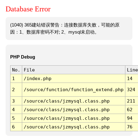
Database Error
(1040) 365建站错误警告：连接数据库失败，可能的原
因：1、数据库密码不对; 2、mysql未启动。
PHP Debug
No.
File
Line
1
/index.php
14
2
/source/function/function_extend.php
324
3
/source/class/jzmysql.class.php
211
4
/source/class/jzmysql.class.php
62
5
/source/class/jzmysql.class.php
94
6
/source/class/jzmysql.class.php
76