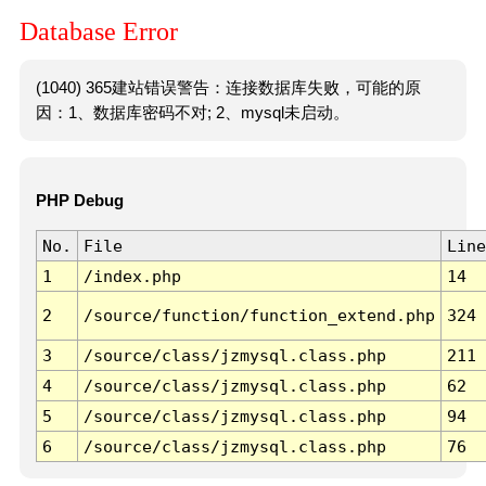
Database Error
(1040) 365建站错误警告：连接数据库失败，可能的原
因：1、数据库密码不对; 2、mysql未启动。
PHP Debug
No.
File
Line
1
/index.php
14
2
/source/function/function_extend.php
324
3
/source/class/jzmysql.class.php
211
4
/source/class/jzmysql.class.php
62
5
/source/class/jzmysql.class.php
94
6
/source/class/jzmysql.class.php
76