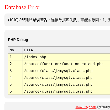
Database Error
(1040) 365建站错误警告：连接数据库失败，可能的原因：1、数
PHP Debug
No.
File
1
/index.php
2
/source/function/function_extend.php
3
/source/class/jzmysql.class.php
4
/source/class/jzmysql.class.php
5
/source/class/jzmysql.class.php
6
/source/class/jzmysql.class.php
www.365jz.com
已经将此