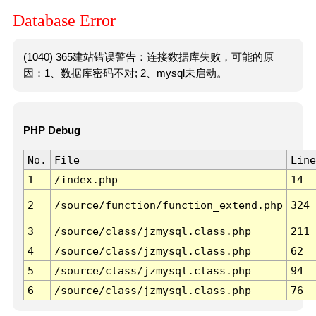
Database Error
(1040) 365建站错误警告：连接数据库失败，可能的原
因：1、数据库密码不对; 2、mysql未启动。
PHP Debug
No.
File
Line
1
/index.php
14
2
/source/function/function_extend.php
324
3
/source/class/jzmysql.class.php
211
4
/source/class/jzmysql.class.php
62
5
/source/class/jzmysql.class.php
94
6
/source/class/jzmysql.class.php
76