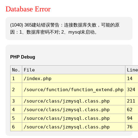
Database Error
(1040) 365建站错误警告：连接数据库失败，可能的原
因：1、数据库密码不对; 2、mysql未启动。
PHP Debug
No.
File
Line
1
/index.php
14
2
/source/function/function_extend.php
324
3
/source/class/jzmysql.class.php
211
4
/source/class/jzmysql.class.php
62
5
/source/class/jzmysql.class.php
94
6
/source/class/jzmysql.class.php
76