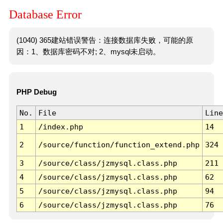
Database Error
(1040) 365建站错误警告：连接数据库失败，可能的原
因：1、数据库密码不对; 2、mysql未启动。
PHP Debug
No.
File
Line
1
/index.php
14
2
/source/function/function_extend.php
324
3
/source/class/jzmysql.class.php
211
4
/source/class/jzmysql.class.php
62
5
/source/class/jzmysql.class.php
94
6
/source/class/jzmysql.class.php
76