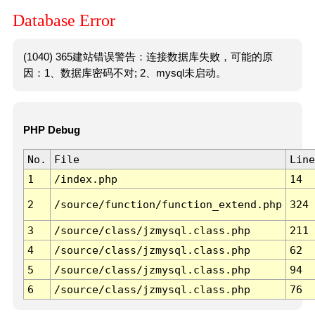
Database Error
(1040) 365建站错误警告：连接数据库失败，可能的原
因：1、数据库密码不对; 2、mysql未启动。
PHP Debug
No.
File
Line
1
/index.php
14
2
/source/function/function_extend.php
324
3
/source/class/jzmysql.class.php
211
4
/source/class/jzmysql.class.php
62
5
/source/class/jzmysql.class.php
94
6
/source/class/jzmysql.class.php
76