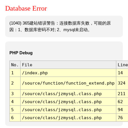
Database Error
(1040) 365建站错误警告：连接数据库失败，可能的原
因：1、数据库密码不对; 2、mysql未启动。
PHP Debug
No.
File
Line
1
/index.php
14
2
/source/function/function_extend.php
324
3
/source/class/jzmysql.class.php
211
4
/source/class/jzmysql.class.php
62
5
/source/class/jzmysql.class.php
94
6
/source/class/jzmysql.class.php
76