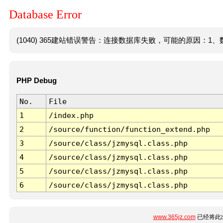
Database Error
(1040) 365建站错误警告：连接数据库失败，可能的原因：1、数
PHP Debug
No.
File
1
/index.php
2
/source/function/function_extend.php
3
/source/class/jzmysql.class.php
4
/source/class/jzmysql.class.php
5
/source/class/jzmysql.class.php
6
/source/class/jzmysql.class.php
www.365jz.com
已经将此