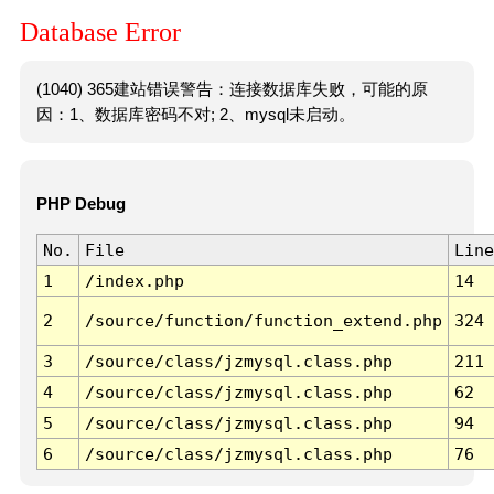
Database Error
(1040) 365建站错误警告：连接数据库失败，可能的原
因：1、数据库密码不对; 2、mysql未启动。
PHP Debug
No.
File
Line
1
/index.php
14
2
/source/function/function_extend.php
324
3
/source/class/jzmysql.class.php
211
4
/source/class/jzmysql.class.php
62
5
/source/class/jzmysql.class.php
94
6
/source/class/jzmysql.class.php
76