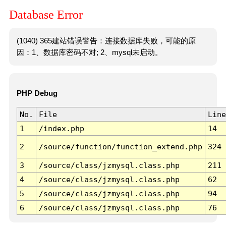
Database Error
(1040) 365建站错误警告：连接数据库失败，可能的原
因：1、数据库密码不对; 2、mysql未启动。
PHP Debug
No.
File
Line
1
/index.php
14
2
/source/function/function_extend.php
324
3
/source/class/jzmysql.class.php
211
4
/source/class/jzmysql.class.php
62
5
/source/class/jzmysql.class.php
94
6
/source/class/jzmysql.class.php
76