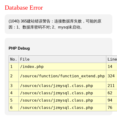
Database Error
(1040) 365建站错误警告：连接数据库失败，可能的原
因：1、数据库密码不对; 2、mysql未启动。
PHP Debug
No.
File
Line
1
/index.php
14
2
/source/function/function_extend.php
324
3
/source/class/jzmysql.class.php
211
4
/source/class/jzmysql.class.php
62
5
/source/class/jzmysql.class.php
94
6
/source/class/jzmysql.class.php
76