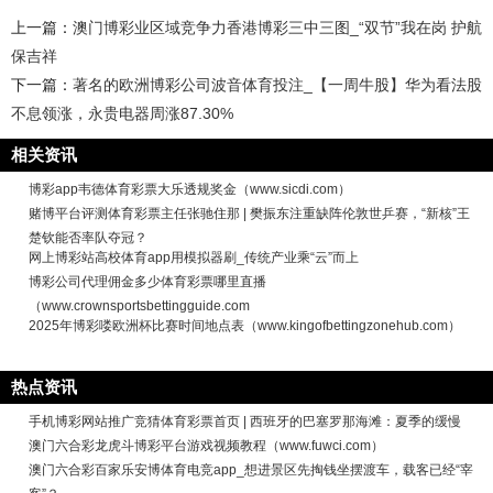
上一篇：
澳门博彩业区域竞争力香港博彩三中三图_“双节”我在岗 护航
保吉祥
下一篇：
著名的欧洲博彩公司波音体育投注_【一周牛股】华为看法股
不息领涨，永贵电器周涨87.30%
相关资讯
博彩app韦德体育彩票大乐透规奖金（www.sicdi.com）
赌博平台评测体育彩票主任张驰住那 | 樊振东注重缺阵伦敦世乒赛，“新核”王
楚钦能否率队夺冠？
网上博彩站高校体育app用模拟器刷_传统产业乘“云”而上
博彩公司代理佣金多少体育彩票哪里直播
（www.crownsportsbettingguide.com
2025年博彩喽欧洲杯比赛时间地点表（www.kingofbettingzonehub.com）
热点资讯
手机博彩网站推广竞猜体育彩票首页 | 西班牙的巴塞罗那海滩：夏季的缓慢
澳门六合彩龙虎斗博彩平台游戏视频教程（www.fuwci.com）
澳门六合彩百家乐安博体育电竞app_想进景区先掏钱坐摆渡车，载客已经“宰