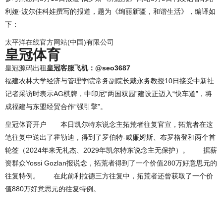
利娅·波尔佳科娃撰写的报道，题为《绚丽新疆，和谐生活》，编译如
下：
太平洋在线官方网站(中国)有限公司
皇冠体育
皇冠源码出租
皇冠客服飞机：@seo3687
福建农林大学经济与管理学院常务副院长戴永务教授10日接受中新社
记者采访时表示AG棋牌，中印尼“两国双园”建设正迈入“快车道”，将
成福建与东盟经贸合作“强引擎”。
皇冠体育开户 本日凯尔特东说念主拓荒者往复官宣，拓荒者在这
笔往复中送出了霍勒迪，得到了罗伯特-威廉姆斯、布罗格登和两个首
轮签（2024年来无礼杰、2029年凯尔特东说念主无保护）。 据薪
资群众Yossi Gozlan报说念，拓荒者得到了一个价值280万好意思元的
往复特例。 在此前利拉德三方往复中，拓荒者还曾获取了一个价
值880万好意思元的往复特例。