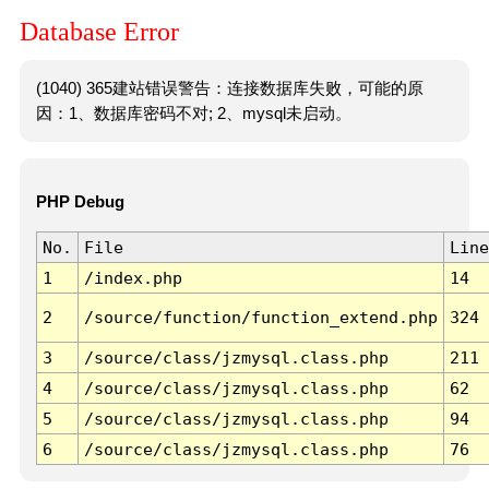
Database Error
(1040) 365建站错误警告：连接数据库失败，可能的原
因：1、数据库密码不对; 2、mysql未启动。
PHP Debug
No.
File
Line
1
/index.php
14
2
/source/function/function_extend.php
324
3
/source/class/jzmysql.class.php
211
4
/source/class/jzmysql.class.php
62
5
/source/class/jzmysql.class.php
94
6
/source/class/jzmysql.class.php
76