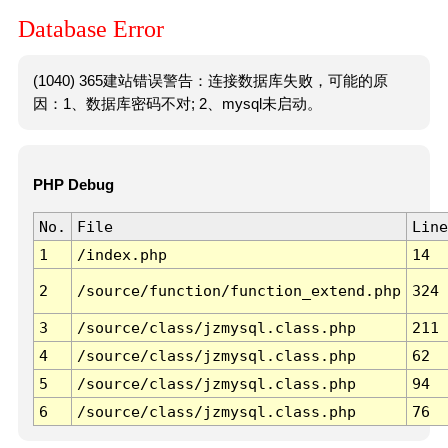
Database Error
(1040) 365建站错误警告：连接数据库失败，可能的原
因：1、数据库密码不对; 2、mysql未启动。
PHP Debug
No.
File
Line
1
/index.php
14
2
/source/function/function_extend.php
324
3
/source/class/jzmysql.class.php
211
4
/source/class/jzmysql.class.php
62
5
/source/class/jzmysql.class.php
94
6
/source/class/jzmysql.class.php
76