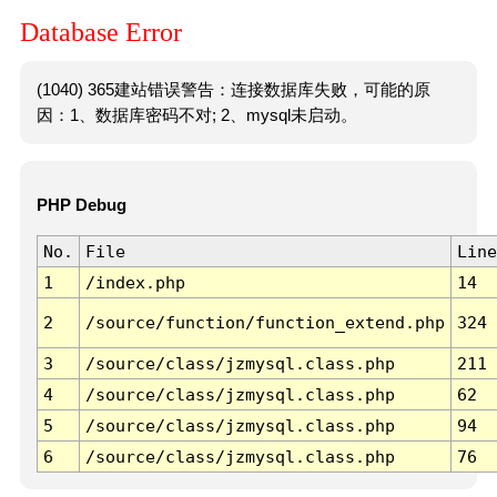
Database Error
(1040) 365建站错误警告：连接数据库失败，可能的原
因：1、数据库密码不对; 2、mysql未启动。
PHP Debug
No.
File
Line
1
/index.php
14
2
/source/function/function_extend.php
324
3
/source/class/jzmysql.class.php
211
4
/source/class/jzmysql.class.php
62
5
/source/class/jzmysql.class.php
94
6
/source/class/jzmysql.class.php
76