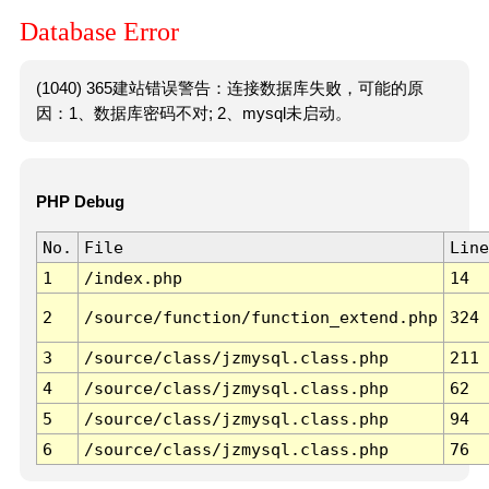
Database Error
(1040) 365建站错误警告：连接数据库失败，可能的原
因：1、数据库密码不对; 2、mysql未启动。
PHP Debug
No.
File
Line
1
/index.php
14
2
/source/function/function_extend.php
324
3
/source/class/jzmysql.class.php
211
4
/source/class/jzmysql.class.php
62
5
/source/class/jzmysql.class.php
94
6
/source/class/jzmysql.class.php
76